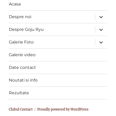
Acasa
expand
Despre noi
child
menu
expand
Despre Goju Ryu
child
menu
expand
Galerie Foto
child
menu
Galerie video
Date contact
Noutati si info
Rezultate
Clubul Contact
Proudly powered by WordPress