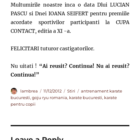
Multumirile noastre inca o data Dlui LUCIAN
PASCU si Dnei IOANA SEIFERT pentru premiile
acordate sportivilor participanti la CUPA
CONTACT, editia a XI -a.
FELICITARI tuturor castigatorilor.
Nu uitati !
“Ai reusit? Continua! Nu ai reusit?
Continua!”
Author
Posted
Categories
Tags
lambrea
11/12/2012
Stiri
antrenament karate
on
bucuresti
,
goju ryu romania
,
karate bucuresti
,
karate
pentru copii
Leave a Reply