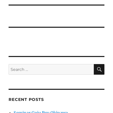
SE
Search
for:
RECENT POSTS
Seminar Goju Ryu Okinawa