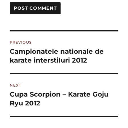
Post
PREVIOUS
navigation
Campionatele nationale de
Previous
post:
karate interstiluri 2012
NEXT
Cupa Scorpion – Karate Goju
Next
post:
Ryu 2012