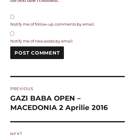
the next time I comment.
Notify me of follow-up comments by email.
Notify me of new posts by email.
Post
PREVIOUS
navigation
GAZI BABA OPEN –
Previous
post:
MACEDONIA 2 Aprilie 2016
NEXT