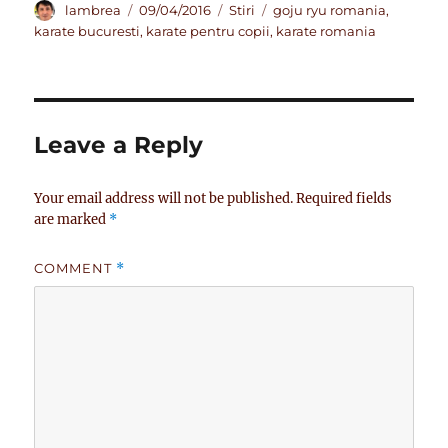
Author
Posted
Categories
Tags
lambrea
09/04/2016
Stiri
goju ryu romania
,
on
karate bucuresti
,
karate pentru copii
,
karate romania
Leave a Reply
Your email address will not be published.
Required fields
are marked
*
COMMENT
*