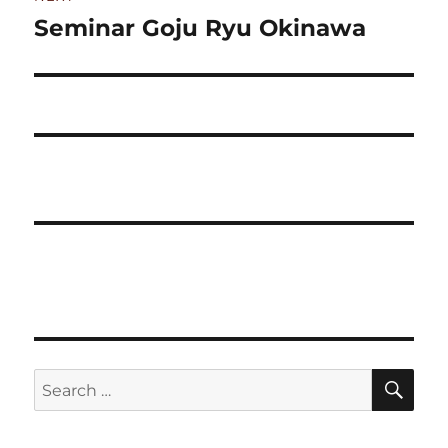
Seminar Goju Ryu Okinawa
Next
post:
SE
Search
for: