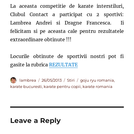
La aceasta competitie de karate interstiluri,
Clubul Contact a participat cu 2 sportivi:
Lambrea Andrei si Dragne Francesca.
Ii
felicitam si pe aceasta cale pentru rezultatele
extraordinare obtinute !!!
Locurile obtinute de sportivii nostri pot fi
gasite la rubrica
REZULTATE
Author
Posted
Categories
Tags
lambrea
26/05/2013
Stiri
goju ryu romania
,
on
karate bucuresti
,
karate pentru copii
,
karate romania
Leave a Reply