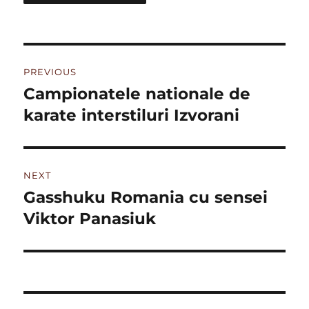
Post
PREVIOUS
navigation
Campionatele nationale de
Previous
post:
karate interstiluri Izvorani
NEXT
Gasshuku Romania cu sensei
Next
post:
Viktor Panasiuk