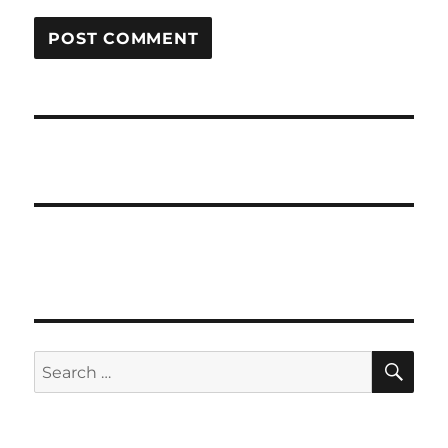
SE
Search
for: