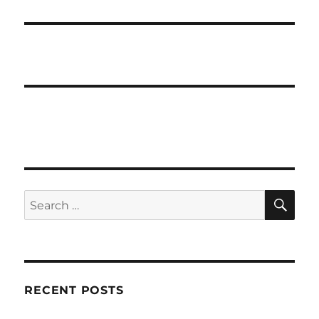
SE
Search
for:
RECENT POSTS