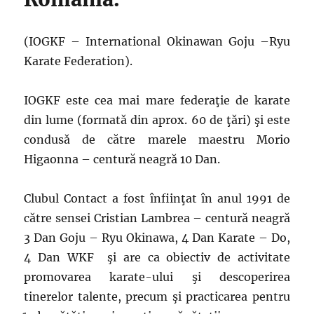
(IOGKF – International Okinawan Goju –Ryu
Karate Federation).
IOGKF este cea mai mare federaţie de karate
din lume (formatǎ din aprox. 60 de ţǎri) şi este
condusǎ de către marele maestru Morio
Higaonna – centură neagrǎ 10 Dan.
Clubul Contact a fost înfiinţat în anul 1991 de
cǎtre sensei Cristian Lambrea – centurǎ neagrǎ
3 Dan Goju – Ryu Okinawa, 4 Dan Karate – Do,
4 Dan WKF şi are ca obiectiv de activitate
promovarea karate-ului şi descoperirea
tinerelor talente, precum şi practicarea pentru